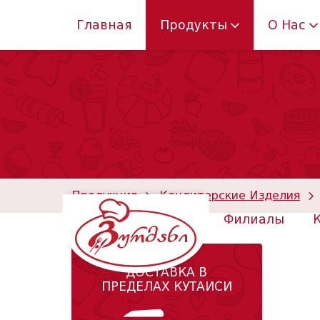
Главная
Продукты
О Нас
/home/gurmanil/domains/gurmanil
/home/gurmanil/domains/gurmanil
Продукция
Кондитерские Изделия
Филиалы
ДОСТАВКА В
ПРЕДЕЛАХ КУТАИСИ