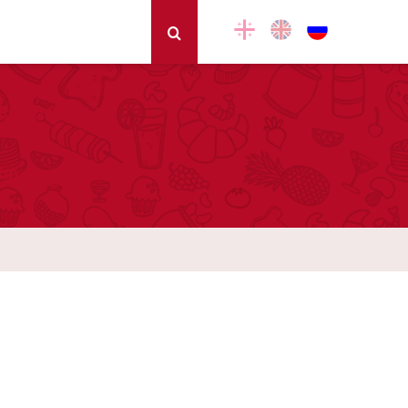
hp
on line
43
hp
on line
45