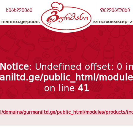
maniltd.ge/public_html/classes/meta_data.php
on line
20
სიახლეები
ფილიალები
maniltd.ge/public_html/modules/products/includes/step_
Notice
: Undefined offset: 0 i
niltd.ge/public_html/modules
on line
41
/domains/gurmaniltd.ge/public_html/modules/products/in