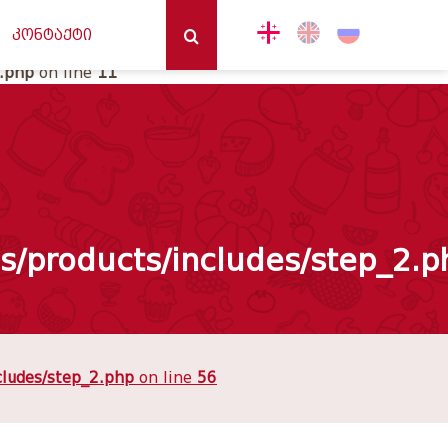
2
კონტაქტი
2.php
on line
11
n
/products/includes/step_2.p
cludes/step_2.php
on line
56