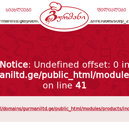
maniltd.ge/public_html/classes/meta_data.php
on line
20
სიახლეები
ფილიალები
maniltd.ge/public_html/modules/products/includes/step_
Notice
: Undefined offset: 0 i
niltd.ge/public_html/modules
on line
41
/domains/gurmaniltd.ge/public_html/modules/products/in