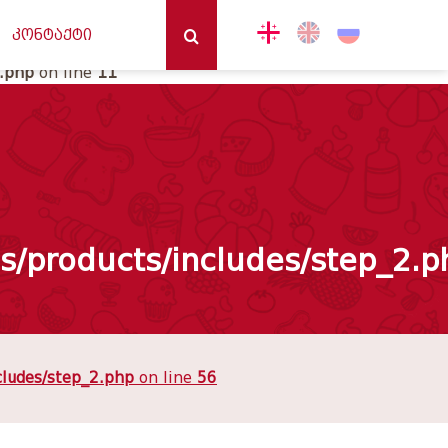
2
კონტაქტი
2.php
on line
11
n
/products/includes/step_2.p
cludes/step_2.php
on line
56