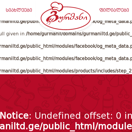
maniltd.ge/public_html/classes/meta_data.php
on line
20
სიახლეები
ფილიალები
rmaniltd.ge/public_html/modules/facebook/og_meta_data.
ull given in
/home/gurmanil/domains/gurmaniltd.ge/public
rmaniltd.ge/public_html/modules/facebook/og_meta_data.
rmaniltd.ge/public_html/modules/facebook/og_meta_data.
maniltd.ge/public_html/modules/products/includes/step_
Notice
: Undefined offset: 0 i
niltd.ge/public_html/modules