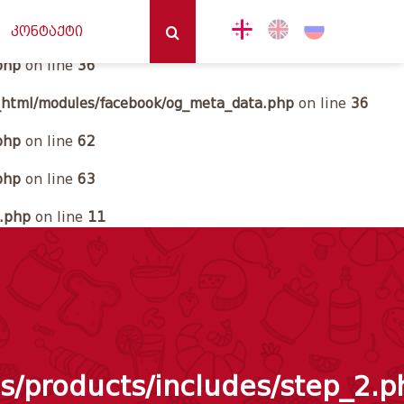
2
კონტაქტი
php
on line
36
_html/modules/facebook/og_meta_data.php
on line
36
php
on line
62
php
on line
63
2.php
on line
11
n
/products/includes/step_2.p