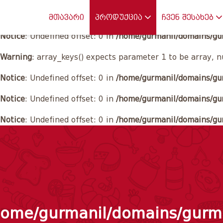
Notice
: Undefined offset: 0 in
/home/gurmanil/domains/gur
მთავარი
პროდუქცია
ჩვენ შესახებ
Notice
: Undefined offset: 0 in
/home/gurmanil/domains/gu
Warning
: array_keys() expects parameter 1 to be array, n
Notice
: Undefined offset: 0 in
/home/gurmanil/domains/gu
Notice
: Undefined offset: 0 in
/home/gurmanil/domains/gu
Notice
: Undefined offset: 0 in
/home/gurmanil/domains/gur
home/gurmanil/domains/gurma