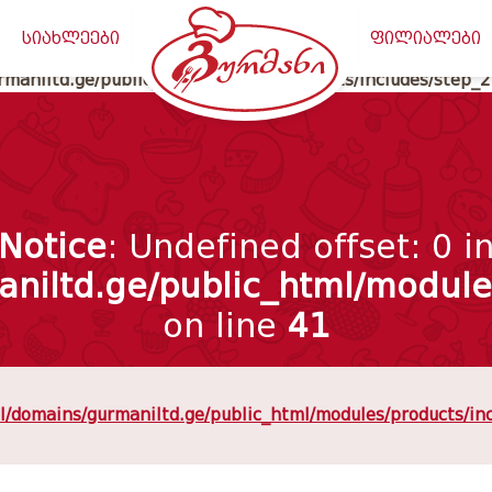
maniltd.ge/public_html/classes/meta_data.php
on line
20
სიახლეები
ფილიალები
maniltd.ge/public_html/modules/products/includes/step_
Notice
: Undefined offset: 0 i
niltd.ge/public_html/modules
on line
41
/domains/gurmaniltd.ge/public_html/modules/products/in