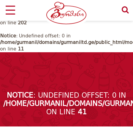
Notice
: Undefined offset: 0 in
/home/gurmanil/domains/gurmaniltd.ge/public_html/cl
on line
202
Notice
: Undefined offset: 0 in
/home/gurmanil/domains/gurmaniltd.ge/public_html/mod
on line
11
NOTICE
: UNDEFINED OFFSET: 0 IN
/HOME/GURMANIL/DOMAINS/GURMAN
ON LINE
41