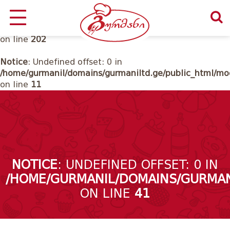
Notice
: Undefined offset: 0 in
/home/gurmanil/domains/gurmaniltd.ge/public_html/cl
on line
202
Notice
: Undefined offset: 0 in
/home/gurmanil/domains/gurmaniltd.ge/public_html/mod
on line
11
NOTICE
: UNDEFINED OFFSET: 0 IN
/HOME/GURMANIL/DOMAINS/GURMAN
ON LINE
41