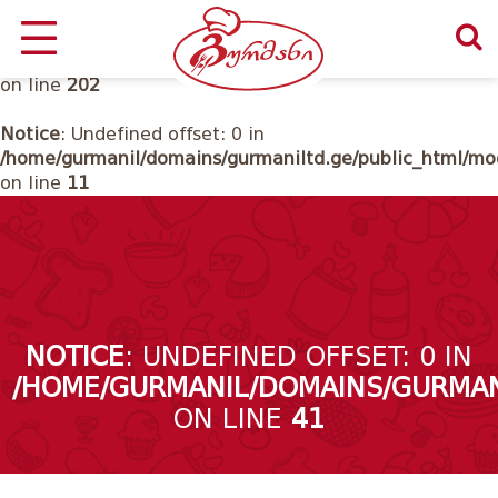
Notice
: Undefined offset: 0 in
/home/gurmanil/domains/gurmaniltd.ge/public_html/cl
on line
202
Notice
: Undefined offset: 0 in
/home/gurmanil/domains/gurmaniltd.ge/public_html/mod
on line
11
NOTICE
: UNDEFINED OFFSET: 0 IN
/HOME/GURMANIL/DOMAINS/GURMAN
ON LINE
41